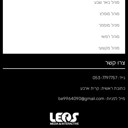
מוהל באר שבע
מוהל מומלץ
מוהל מוסמך
מוהל רפואי
מוהל מקצועי
צרו קשר
נייד: 053-7797757
כתובת ראשית: קרית ארבע
מייל לפניות: be9964090@gmail.com