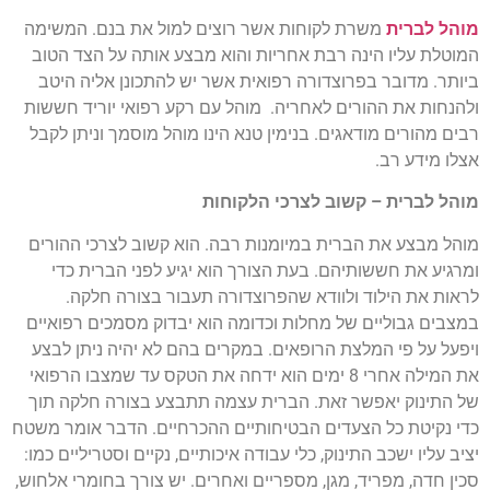
מוהל לברית
משרת לקוחות אשר רוצים למול את בנם. המשימה
המוטלת עליו הינה רבת אחריות והוא מבצע אותה על הצד הטוב
ביותר. מדובר בפרוצדורה רפואית אשר יש להתכונן אליה היטב
ולהנחות את ההורים לאחריה. מוהל עם רקע רפואי יוריד חששות
רבים מהורים מודאגים. בנימין טנא הינו מוהל מוסמך וניתן לקבל
אצלו מידע רב.
מוהל לברית – קשוב לצרכי הלקוחות
מוהל מבצע את הברית במיומנות רבה. הוא קשוב לצרכי ההורים
ומרגיע את חששותיהם. בעת הצורך הוא יגיע לפני הברית כדי
לראות את הילוד ולוודא שהפרוצדורה תעבור בצורה חלקה.
במצבים גבוליים של מחלות וכדומה הוא יבדוק מסמכים רפואיים
ויפעל על פי המלצת הרופאים. במקרים בהם לא יהיה ניתן לבצע
את המילה אחרי 8 ימים הוא ידחה את הטקס עד שמצבו הרפואי
של התינוק יאפשר זאת. הברית עצמה תתבצע בצורה חלקה תוך
כדי נקיטת כל הצעדים הבטיחותיים ההכרחיים. הדבר אומר משטח
יציב עליו ישכב התינוק, כלי עבודה איכותיים, נקיים וסטריליים כמו:
סכין חדה, מפריד, מגן, מספריים ואחרים. יש צורך בחומרי אלחוש,