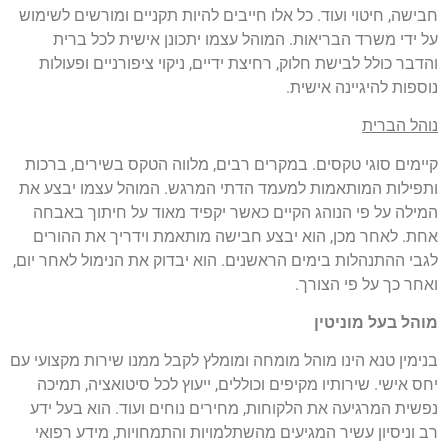
חבישה, חיטוי ועוד. כל אלו חייבים להיות תקניים ומורשים לשימוש
על ידי משרד הבריאות. המוהל עצמו יתכונן אישית לכל ברית
והדבר כולל לבישת חלוק, רחיצת ידיים, ניקוי ציפורניים ופעולות
נוספות להיגיינה אישית.
נוהל הברית
קיימים סוגי טקסים. במקרים רבים, מלווה הטקס בשירים, ברכות
ותפילות המותאמות למעמד הדתי המרגש. המוהל עצמו יבצע את
המילה על פי הנוהג הקיים כאשר יקפיד מאוד על חיתוך באבחה
אחת. לאחר מכן, הוא יבצע חבישה מותאמת וידריך את ההורים
לגבי ההתנהלות בימים הראשנים. הוא יבדוק את הנימול לאחר יום,
ואחר כך על פי הצורך.
מוהל בעל מוניטין
בנימין טנא הינו מוהל מומחה ומומלץ לקבל ממנו שירות מקצועי עם
יחס אישי. שירותיו מקיפים וכוללים, ייעוץ לכל סיטואציה, תמיכה
נפשית המרגיעה את הלקוחות, מחירים נוחים ועוד. הוא בעל ידע
רב וניסיון עשיר המגיעים מהשתלמויות והתמחויות, מידע רפואי